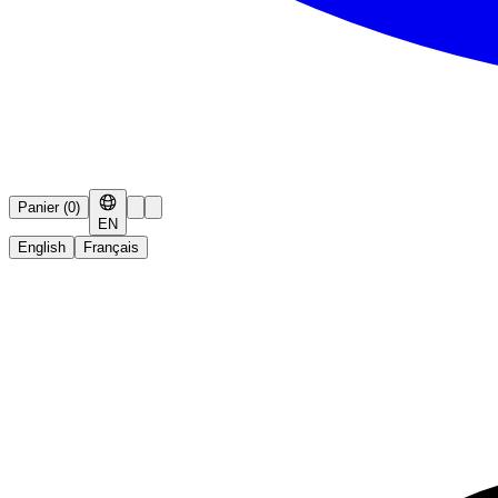
Panier
(
0
)
EN
English
Français