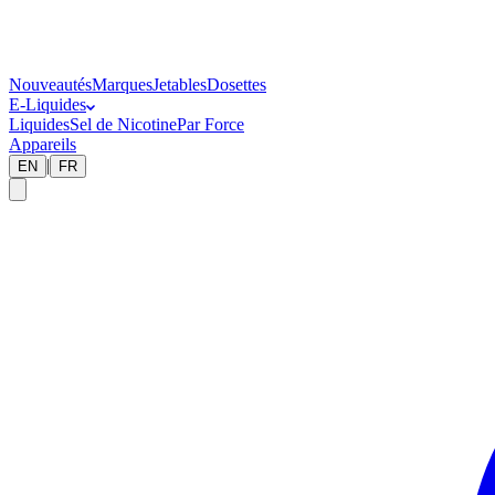
Nouveautés
Marques
Jetables
Dosettes
E-Liquides
Liquides
Sel de Nicotine
Par Force
Appareils
|
EN
FR