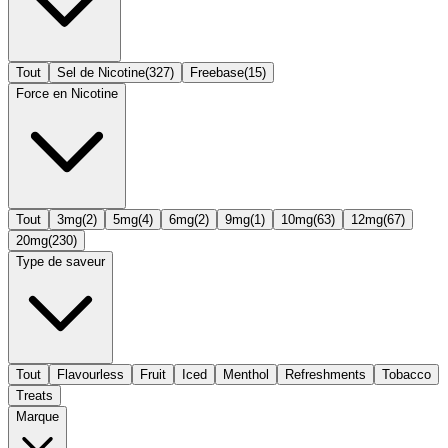
Tout
Sel de Nicotine
(
327
)
Freebase
(
15
)
Force en Nicotine
Tout
3mg
(
2
)
5mg
(
4
)
6mg
(
2
)
9mg
(
1
)
10mg
(
63
)
12mg
(
67
)
20mg
(
230
)
Type de saveur
Tout
Flavourless
Fruit
Iced
Menthol
Refreshments
Tobacco
Treats
Marque