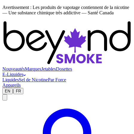
Avertissement :
Les produits de vapotage contiennent de la nicotine
— Une substance chimique très addictive — Santé Canada
Nouveautés
Marques
Jetables
Dosettes
E-Liquides
Liquides
Sel de Nicotine
Par Force
Appareils
|
EN
FR