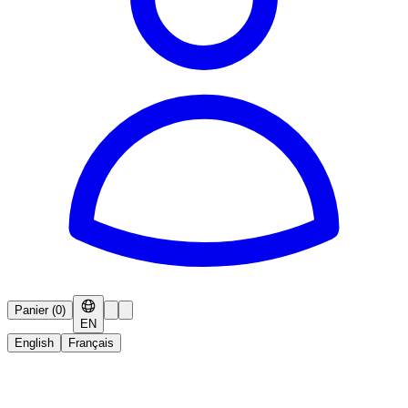
Panier
(
0
)
EN
English
Français