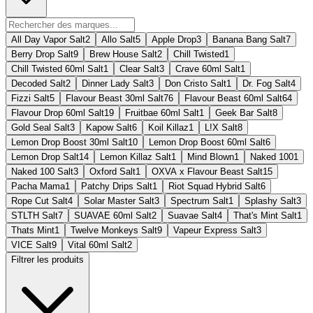
All Day Vapor Salt
2
Allo Salt
5
Apple Drop
3
Banana Bang Salt
7
Berry Drop Salt
9
Brew House Salt
2
Chill Twisted
1
Chill Twisted 60ml Salt
1
Clear Salt
3
Crave 60ml Salt
1
Decoded Salt
2
Dinner Lady Salt
3
Don Cristo Salt
1
Dr. Fog Salt
4
Fizzi Salt
5
Flavour Beast 30ml Salt
76
Flavour Beast 60ml Salt
64
Flavour Drop 60ml Salt
19
Fruitbae 60ml Salt
1
Geek Bar Salt
8
Gold Seal Salt
3
Kapow Salt
6
Koil Killaz
1
L!X Salt
8
Lemon Drop Boost 30ml Salt
10
Lemon Drop Boost 60ml Salt
6
Lemon Drop Salt
14
Lemon Killaz Salt
1
Mind Blown
1
Naked 100
1
Naked 100 Salt
3
Oxford Salt
1
OXVA x Flavour Beast Salt
15
Pacha Mama
1
Patchy Drips Salt
1
Riot Squad Hybrid Salt
6
Rope Cut Salt
4
Solar Master Salt
3
Spectrum Salt
1
Splashy Salt
3
STLTH Salt
7
SUAVAE 60ml Salt
2
Suavae Salt
4
That's Mint Salt
1
Thats Mint
1
Twelve Monkeys Salt
9
Vapeur Express Salt
3
VICE Salt
9
Vital 60ml Salt
2
Filtrer les produits