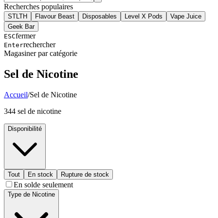
Recherches populaires
STLTH
Flavour Beast
Disposables
Level X Pods
Vape Juice
Geek Bar
fermer
ESC
rechercher
Enter
Magasiner par catégorie
Sel de Nicotine
Accueil
/
Sel de Nicotine
344
sel de nicotine
Disponibilité
Tout
En stock
Rupture de stock
En solde seulement
Type de Nicotine