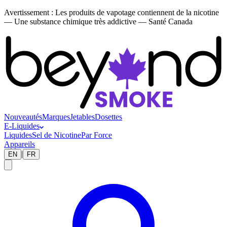
Avertissement :
Les produits de vapotage contiennent de la nicotine
— Une substance chimique très addictive — Santé Canada
Nouveautés
Marques
Jetables
Dosettes
E-Liquides
Liquides
Sel de Nicotine
Par Force
Appareils
|
EN
FR