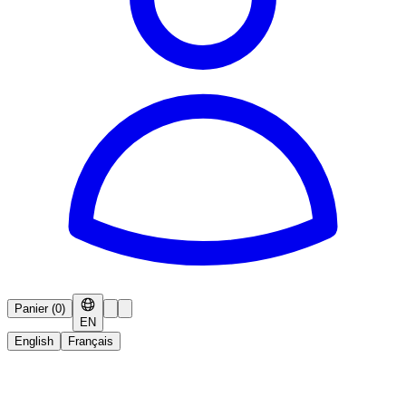
Panier
(
0
)
EN
English
Français