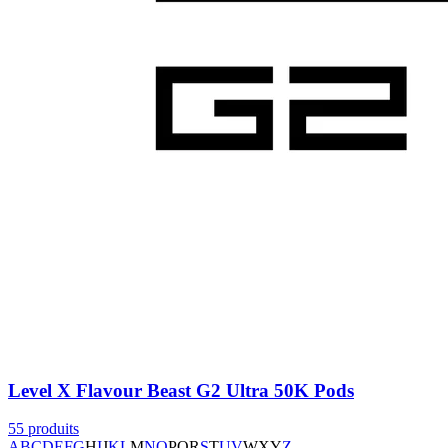
Level X Flavour Beast G2 Ultra 50K Pods
55
produits
A
B
C
D
E
F
G
H
I
J
K
L
M
N
O
P
Q
R
S
T
U
V
W
X
Y
Z