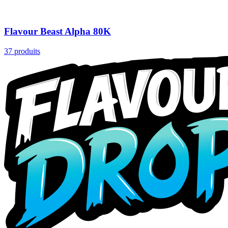
Flavour Beast Alpha 80K
37
produits