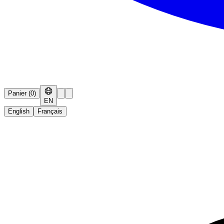
Panier
(
0
)
EN
English
Français