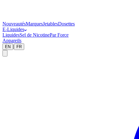
Nouveautés
Marques
Jetables
Dosettes
E-Liquides
Liquides
Sel de Nicotine
Par Force
Appareils
|
EN
FR