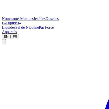
Nouveautés
Marques
Jetables
Dosettes
E-Liquides
Liquides
Sel de Nicotine
Par Force
Appareils
|
EN
FR