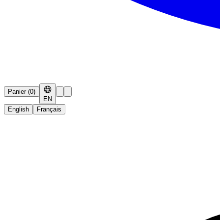
Panier
(
0
)
EN
English
Français