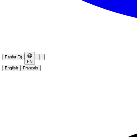
Panier
(
0
)
EN
English
Français