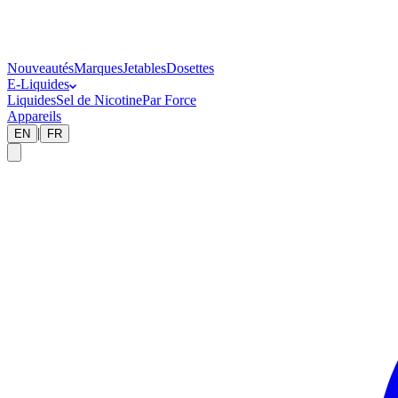
Nouveautés
Marques
Jetables
Dosettes
E-Liquides
Liquides
Sel de Nicotine
Par Force
Appareils
|
EN
FR