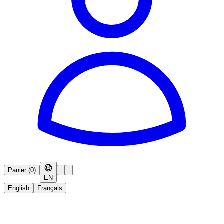
Panier
(
0
)
EN
English
Français