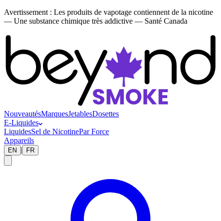
Avertissement :
Les produits de vapotage contiennent de la nicotine
— Une substance chimique très addictive — Santé Canada
Nouveautés
Marques
Jetables
Dosettes
E-Liquides
Liquides
Sel de Nicotine
Par Force
Appareils
|
EN
FR