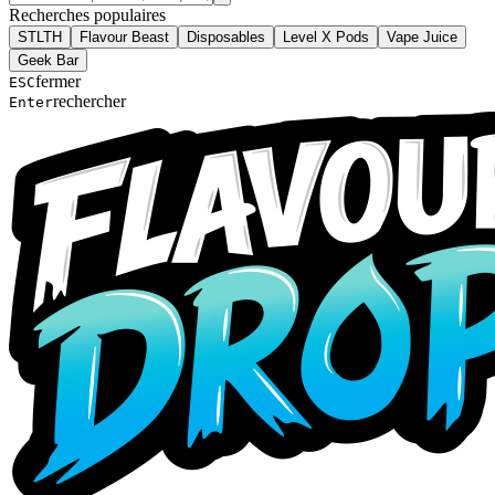
Recherches populaires
STLTH
Flavour Beast
Disposables
Level X Pods
Vape Juice
Geek Bar
fermer
ESC
rechercher
Enter