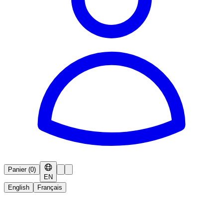
Panier
(
0
)
EN
English
Français