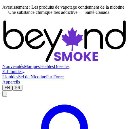
Avertissement :
Les produits de vapotage contiennent de la nicotine
— Une substance chimique très addictive — Santé Canada
Nouveautés
Marques
Jetables
Dosettes
E-Liquides
Liquides
Sel de Nicotine
Par Force
Appareils
|
EN
FR