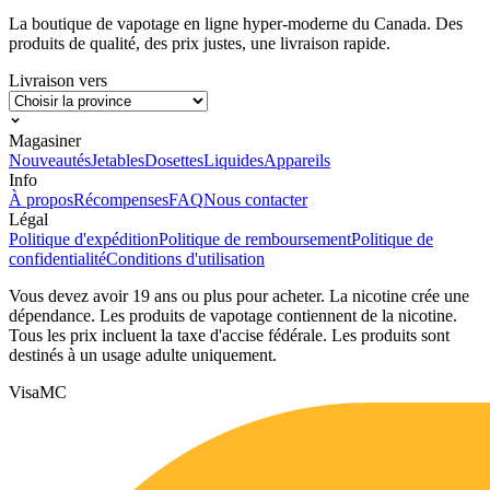
La boutique de vapotage en ligne hyper-moderne du Canada. Des
produits de qualité, des prix justes, une livraison rapide.
Livraison vers
Magasiner
Nouveautés
Jetables
Dosettes
Liquides
Appareils
Info
À propos
Récompenses
FAQ
Nous contacter
Légal
Politique d'expédition
Politique de remboursement
Politique de
confidentialité
Conditions d'utilisation
Vous devez avoir 19 ans ou plus pour acheter. La nicotine crée une
dépendance. Les produits de vapotage contiennent de la nicotine.
Tous les prix incluent la taxe d'accise fédérale. Les produits sont
destinés à un usage adulte uniquement.
Visa
MC