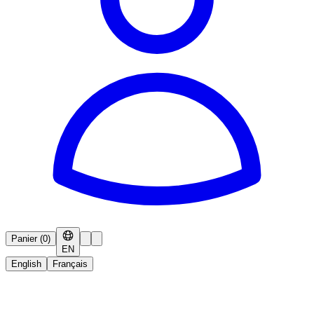
Panier
(
0
)
EN
English
Français