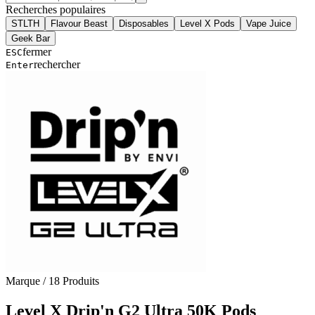
Recherches populaires
STLTH
Flavour Beast
Disposables
Level X Pods
Vape Juice
Geek Bar
fermer
ESC
rechercher
Enter
Marque
/
18
Produits
Level X Drip'n G2 Ultra 50K Pods