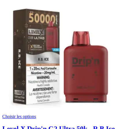
Choisir les options
Level X Drip'n G2 Ultra 50k - R.B Ice