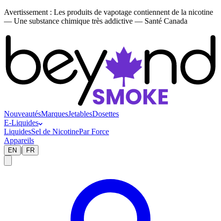
Avertissement :
Les produits de vapotage contiennent de la nicotine
— Une substance chimique très addictive — Santé Canada
Nouveautés
Marques
Jetables
Dosettes
E-Liquides
Liquides
Sel de Nicotine
Par Force
Appareils
|
EN
FR