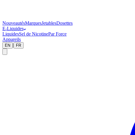
Nouveautés
Marques
Jetables
Dosettes
E-Liquides
Liquides
Sel de Nicotine
Par Force
Appareils
|
EN
FR