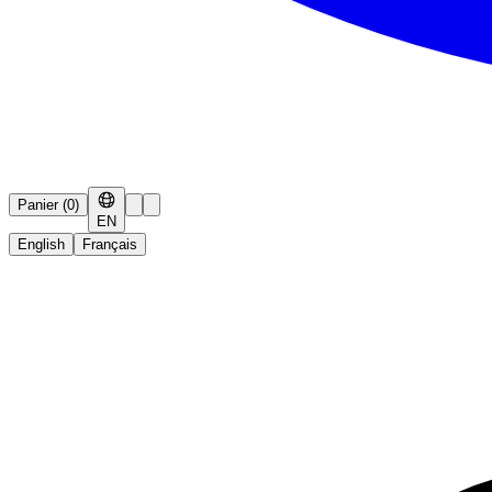
Panier
(
0
)
EN
English
Français