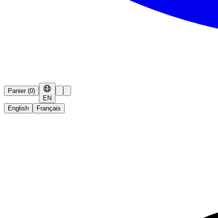
Panier
(
0
)
EN
English
Français