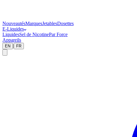
Nouveautés
Marques
Jetables
Dosettes
E-Liquides
Liquides
Sel de Nicotine
Par Force
Appareils
|
EN
FR