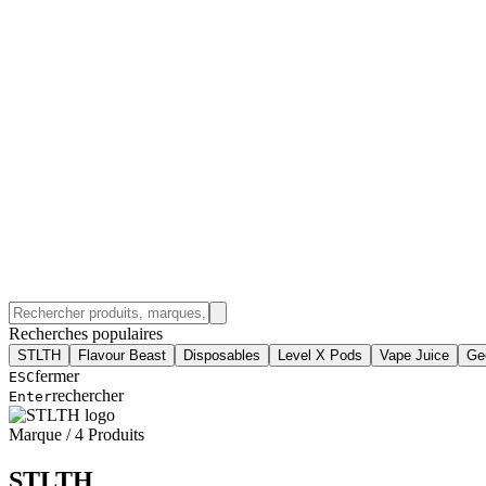
Recherches populaires
STLTH
Flavour Beast
Disposables
Level X Pods
Vape Juice
Ge
fermer
ESC
rechercher
Enter
Marque
/
4
Produits
STLTH