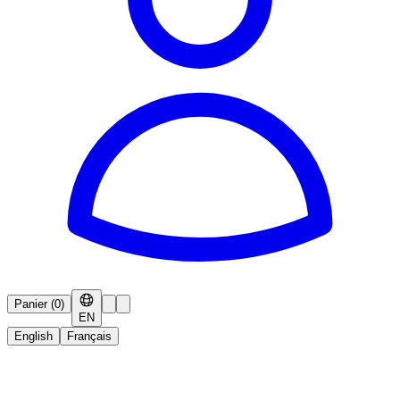
Panier
(
0
)
EN
English
Français