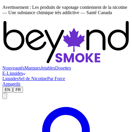
Avertissement :
Les produits de vapotage contiennent de la nicotine
— Une substance chimique très addictive — Santé Canada
Nouveautés
Marques
Jetables
Dosettes
E-Liquides
Liquides
Sel de Nicotine
Par Force
Appareils
|
EN
FR