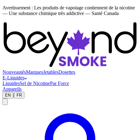
Avertissement :
Les produits de vapotage contiennent de la nicotine
— Une substance chimique très addictive — Santé Canada
Nouveautés
Marques
Jetables
Dosettes
E-Liquides
Liquides
Sel de Nicotine
Par Force
Appareils
|
EN
FR