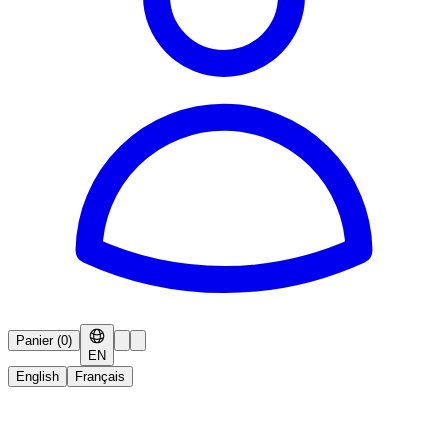
Panier
(
0
)
EN
English
Français