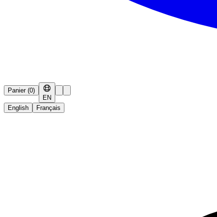
Panier
(
0
)
EN
English
Français