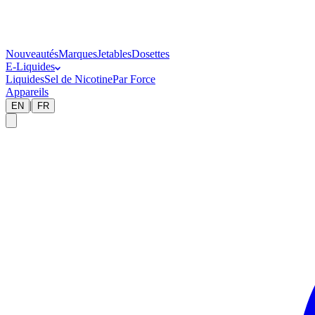
Nouveautés
Marques
Jetables
Dosettes
E-Liquides
Liquides
Sel de Nicotine
Par Force
Appareils
|
EN
FR