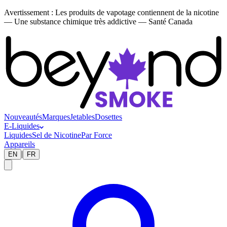
Avertissement :
Les produits de vapotage contiennent de la nicotine
— Une substance chimique très addictive — Santé Canada
Nouveautés
Marques
Jetables
Dosettes
E-Liquides
Liquides
Sel de Nicotine
Par Force
Appareils
|
EN
FR