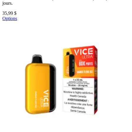
jours.
35,99 $
Options