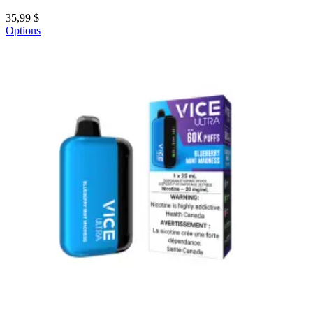
35,99 $
Options