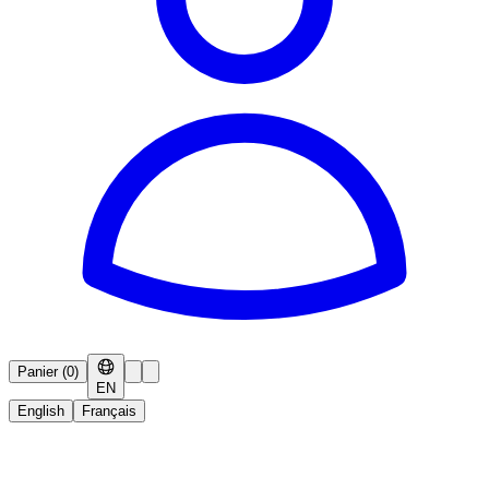
Panier
(
0
)
EN
English
Français