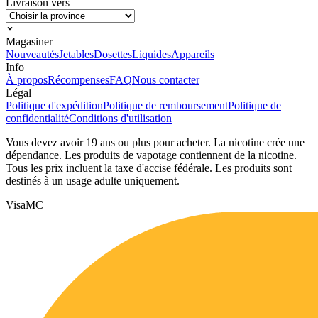
Livraison vers
Magasiner
Nouveautés
Jetables
Dosettes
Liquides
Appareils
Info
À propos
Récompenses
FAQ
Nous contacter
Légal
Politique d'expédition
Politique de remboursement
Politique de
confidentialité
Conditions d'utilisation
Vous devez avoir 19 ans ou plus pour acheter. La nicotine crée une
dépendance. Les produits de vapotage contiennent de la nicotine.
Tous les prix incluent la taxe d'accise fédérale. Les produits sont
destinés à un usage adulte uniquement.
Visa
MC