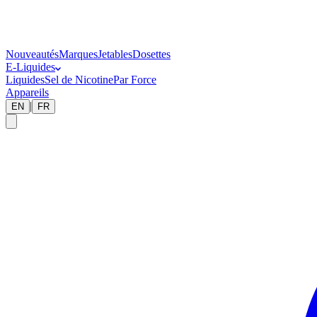
Nouveautés
Marques
Jetables
Dosettes
E-Liquides
Liquides
Sel de Nicotine
Par Force
Appareils
|
EN
FR