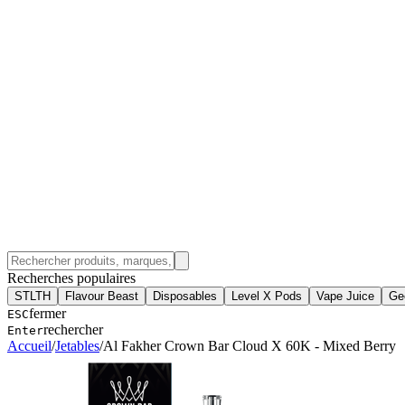
Recherches populaires
STLTH
Flavour Beast
Disposables
Level X Pods
Vape Juice
Ge
fermer
ESC
rechercher
Enter
Accueil
/
Jetables
/
Al Fakher Crown Bar Cloud X 60K - Mixed Berry