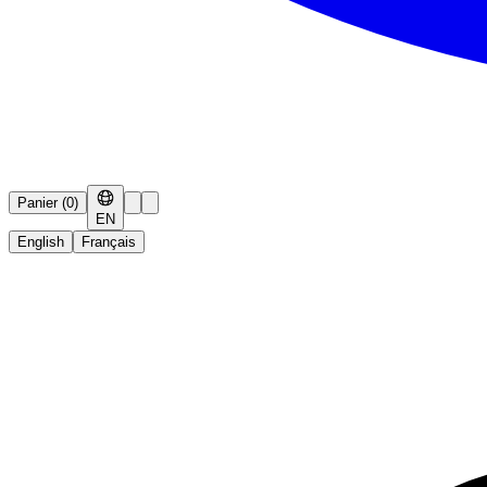
Panier
(
0
)
EN
English
Français