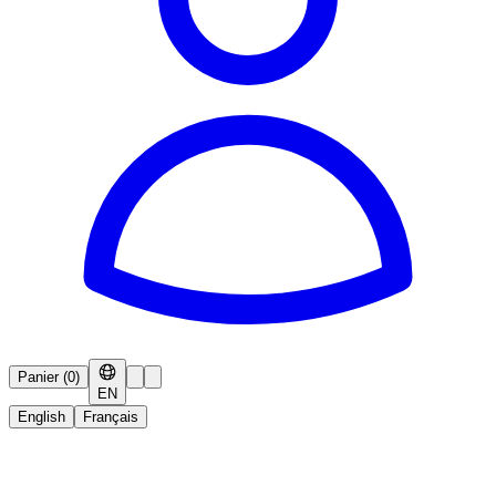
Panier
(
0
)
EN
English
Français