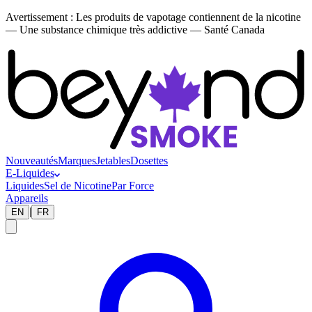
Avertissement :
Les produits de vapotage contiennent de la nicotine
— Une substance chimique très addictive — Santé Canada
Nouveautés
Marques
Jetables
Dosettes
E-Liquides
Liquides
Sel de Nicotine
Par Force
Appareils
|
EN
FR