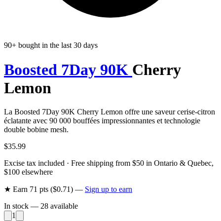
90+ bought in the last 30 days
Boosted 7Day 90K
Cherry
Lemon
La Boosted 7Day 90K Cherry Lemon offre une saveur cerise-citron
éclatante avec 90 000 bouffées impressionnantes et technologie
double bobine mesh.
$35.99
Excise tax included · Free shipping from $50 in Ontario & Quebec,
$100 elsewhere
★ Earn
71
pts ($
0.71
) —
Sign up to earn
In stock —
28
available
1