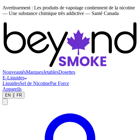
Avertissement :
Les produits de vapotage contiennent de la nicotine
— Une substance chimique très addictive — Santé Canada
Nouveautés
Marques
Jetables
Dosettes
E-Liquides
Liquides
Sel de Nicotine
Par Force
Appareils
|
EN
FR