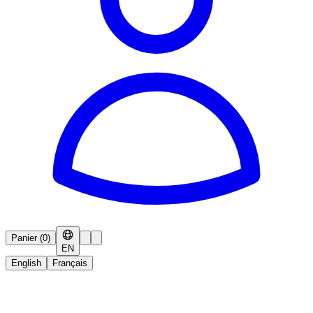
Panier
(
0
)
EN
English
Français