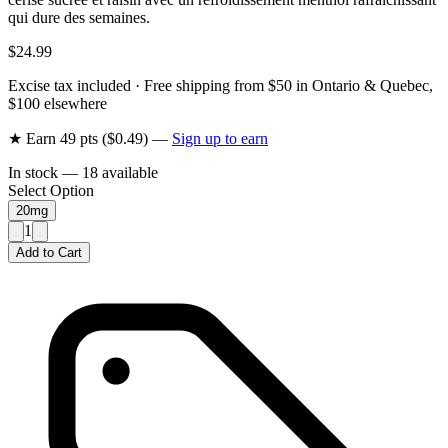
qui dure des semaines.
$24.99
Excise tax included · Free shipping from $50 in Ontario & Quebec,
$100 elsewhere
★ Earn
49
pts ($
0.49
) —
Sign up to earn
In stock —
18
available
Select Option
20mg
1
Add to Cart