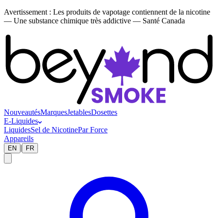
Avertissement :
Les produits de vapotage contiennent de la nicotine
— Une substance chimique très addictive — Santé Canada
Nouveautés
Marques
Jetables
Dosettes
E-Liquides
Liquides
Sel de Nicotine
Par Force
Appareils
|
EN
FR