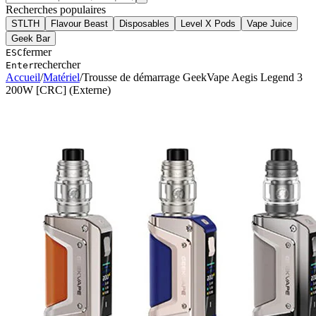
Recherches populaires
STLTH
Flavour Beast
Disposables
Level X Pods
Vape Juice
Geek Bar
fermer
ESC
rechercher
Enter
Accueil
/
Matériel
/
Trousse de démarrage GeekVape Aegis Legend 3
200W [CRC] (Externe)