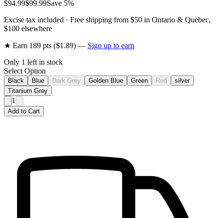
$94.99
$99.99
Save
5
%
Excise tax included · Free shipping from $50 in Ontario & Quebec,
$100 elsewhere
★ Earn
189
pts ($
1.89
) —
Sign up to earn
Only
1
left in stock
Select Option
Black
Blue
Dark Grey
Golden Blue
Green
Red
silver
Titanium Grey
1
Add to Cart