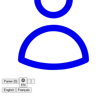
Panier
(
0
)
EN
English
Français