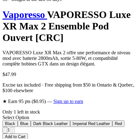
Vaporesso
VAPORESSO Luxe
XR Max 2 Ensemble Pod
Ouvert [CRC]
VAPORESSO Luxe XR Max 2 offre une performance de niveau
mod avec batterie 2800mAh, sortie 5-80W, et compatibilité
complète bobines GTX dans un design élégant.
$47.99
Excise tax included · Free shipping from $50 in Ontario & Quebec,
$100 elsewhere
★ Earn
95
pts ($
0.95
) —
Sign up to earn
Only
1
left in stock
Select Option
Black
Blue
Dark Black Leather
Imperial Red Leather
Red
1
Add to Cart