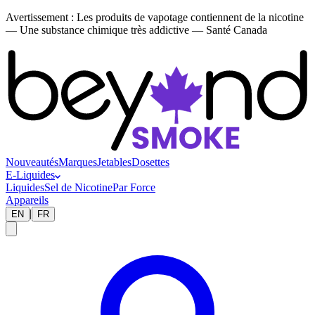
Avertissement :
Les produits de vapotage contiennent de la nicotine
— Une substance chimique très addictive — Santé Canada
Nouveautés
Marques
Jetables
Dosettes
E-Liquides
Liquides
Sel de Nicotine
Par Force
Appareils
|
EN
FR