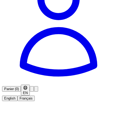
Panier
(
0
)
EN
English
Français