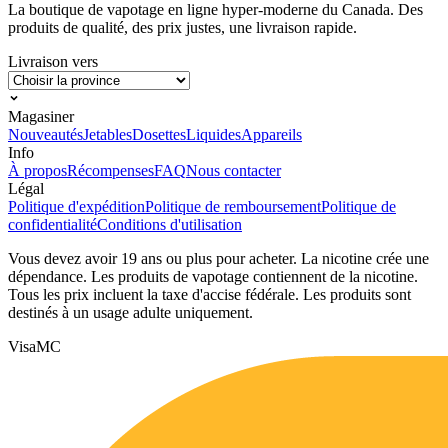
La boutique de vapotage en ligne hyper-moderne du Canada. Des
produits de qualité, des prix justes, une livraison rapide.
Livraison vers
Magasiner
Nouveautés
Jetables
Dosettes
Liquides
Appareils
Info
À propos
Récompenses
FAQ
Nous contacter
Légal
Politique d'expédition
Politique de remboursement
Politique de
confidentialité
Conditions d'utilisation
Vous devez avoir 19 ans ou plus pour acheter. La nicotine crée une
dépendance. Les produits de vapotage contiennent de la nicotine.
Tous les prix incluent la taxe d'accise fédérale. Les produits sont
destinés à un usage adulte uniquement.
Visa
MC