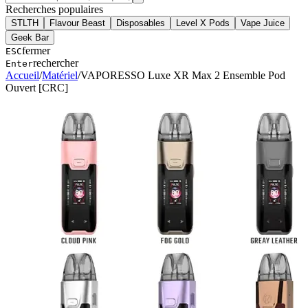
Recherches populaires
STLTH
Flavour Beast
Disposables
Level X Pods
Vape Juice
Geek Bar
fermer
ESC
rechercher
Enter
Accueil
/
Matériel
/
VAPORESSO Luxe XR Max 2 Ensemble Pod
Ouvert [CRC]