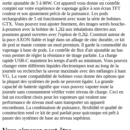
sortie ajustable de 5 à 80W. Cet appareil vous donne un contrôle
complet sur votre expérience de vapotage grâce à son écran TFT
couleur et son ajustement précis de la puissance. Les pods
rechargeables de 5 ml fonctionnent avec toute la série de bobines
GTX. Vous pouvez tout ajuster finement, des tirages serrés bouche-
à-poumon avec la bobine de 1,2Ω aux inhalations directes aux
poumons grand ouvertes avec l'option de 0,2Ω. Construit autour de
la puce AXON fiable et logé dans un alliage de zinc durable, ce kit
de pod se manie comme un mod premium. Il garde la commodité du
vapotage à base de pods. Le contrôle de flux d'air ajustable au bas
vous permet de régler la résistance de tirage parfaite. La charge
rapide USB-C maintient les temps d'arrêt au minimum. Vous pouvez
changer entre différents liquides électroniques tout au long de la
journée ou rechercher la saveur maximale avec des mélanges à haut
VG. La vaste compatibilité de bobines vous donne des options que
la plupart des systèmes de pods ne peuvent égaler. La grande
capacité de batterie signifie que vous pouvez vapoter toute la
journée sans constamment vérifier votre niveau de charge. Ceci en
fait un excellent choix pour les vapoteurs qui veulent une
performance de niveau mod sans transporter un appareil
encombrant. La combinaison de puissance, flexibilité et qualité de
construction rend ce kit de pod parfait pour quiconque est prêt à
passer des systèmes de base au niveau supérieur.