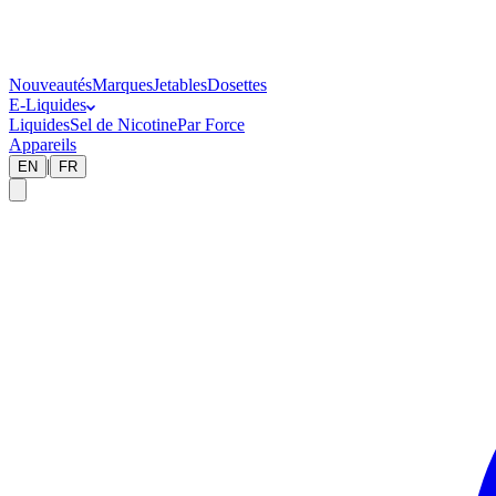
Nouveautés
Marques
Jetables
Dosettes
E-Liquides
Liquides
Sel de Nicotine
Par Force
Appareils
|
EN
FR