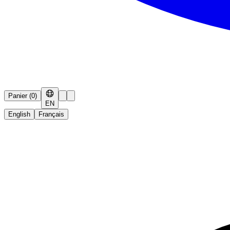
Panier
(
0
)
EN
English
Français