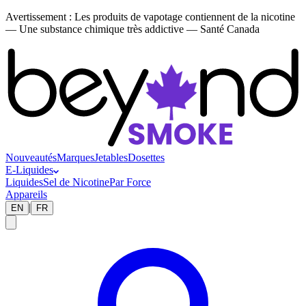
Avertissement :
Les produits de vapotage contiennent de la nicotine
— Une substance chimique très addictive — Santé Canada
Nouveautés
Marques
Jetables
Dosettes
E-Liquides
Liquides
Sel de Nicotine
Par Force
Appareils
|
EN
FR