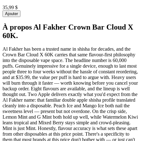
35,99 $
Ajouter
À propos
Al Fakher Crown Bar Cloud X
60K
.
Al Fakher has been a trusted name in shisha for decades, and the
Crown Bar Cloud X 60K carries that same flavour-first philosophy
into the disposable vape space. The headline number is 60,000
puffs. Genuinely impressive for a single device, enough to last most
people three to four weeks without the hassle of constant reordering,
and at $35.99, the value per puff is hard to argue with. Heavy users
will burn through it faster — worth knowing before you cancel your
backup order. Eight flavours are available, and the lineup is well
thought out. Two Apple delivers exactly what you'd expect from the
Al Fakher name: that familiar double apple shisha profile translated
cleanly into a disposable. Peach Ice and Mango Ice both nail the
sweetness level — present but not overdone. On the crisp side,
Lemon Mint and G Mint both hold up well, while Watermelon Kiwi
leans tropical and Mixed Berry stays simple and crowd-pleasing.
Mint is just Mint. Honestly, flavour accuracy is what sets these apart
from other disposables at this price point. There's a specificity to
them that most brands at this price don't bother with — or just can't