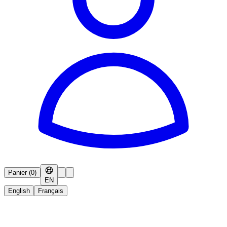
Panier
(
0
)
EN
English
Français